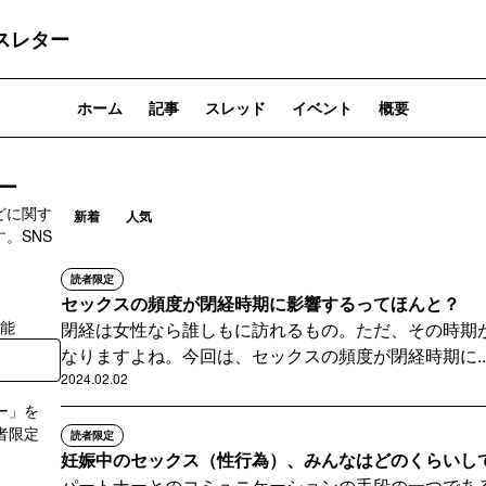
スレター
ホーム
記事
スレッド
イベント
概要
ー
どに関す
新着
人気
。SNS
読者限定
セックスの頻度が閉経時期に影響するってほんと？
可能
閉経は女性なら誰しもに訪れるもの。ただ、その時期
なりますよね。今回は、セックスの頻度が閉経時期に..
2024.02.02
ー」を
者限定
読者限定
妊娠中のセックス（性行為）、みんなはどのくらいし
パートナーとのコミュニケーションの手段の一つであ
登録