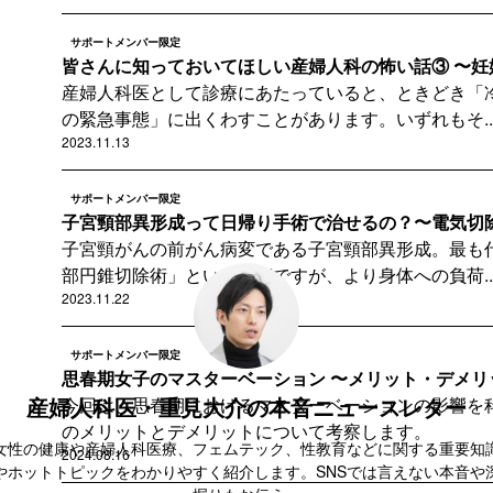
サポートメンバー限定
皆さんに知っておいてほしい産婦人科の怖い話③ 〜妊
産婦人科医として診療にあたっていると、ときどき「
の緊急事態」に出くわすことがあります。いずれもそ..
2023.11.13
サポートメンバー限定
子宮頸部異形成って日帰り手術で治せるの？〜電気切
子宮頸がんの前がん病変である子宮頸部異形成。最も
部円錐切除術」という手術ですが、より身体への負荷..
2023.11.22
サポートメンバー限定
思春期女子のマスターベーション 〜メリット・デメリッ
産婦人科医・重見大介の本音ニュースレター
今回は、思春期におけるマスターベーションの影響を
のメリットとデメリットについて考察します。
女性の健康や産婦人科医療、フェムテック、性教育などに関する重要知
2024.08.16
やホットトピックをわかりやすく紹介します。SNSでは言えない本音や