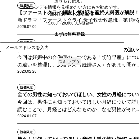
掘りもお伝え。
読者限定
デマやトンデモ情報を見極めたい方にもお勧めです。
【ファーストクライ解説】第1話を産婦人科医が解説！ 
・無料記事：不定期配信
新ドラマ「ファーストクライ 母子救命救急班」第1話
・サポートメンバー：月に6本以上の記事を全て閲覧可能
15,000 ~ 20,000 人が登録中
2026.07.09
まずは無料登録
読者限定
登録
切迫早産の治療について 〜日本の課題、海外との違い
今回は妊娠中の合併症の一つである「切迫早産」につ
スキップ
の違いを整理し、患者さん（妊婦さん）があまり聞か..
2023.02.28
読者限定
全ての男性に知っておいてほしい、女性の月経につい
今回は、男性にも知っておいてほしい月経について詳
読むことで、月経とはどんなものか、なぜ男性がそれ..
2024.01.07
読者限定
皆さんに知っておいてほしい産婦人科の怖い話(5) 〜