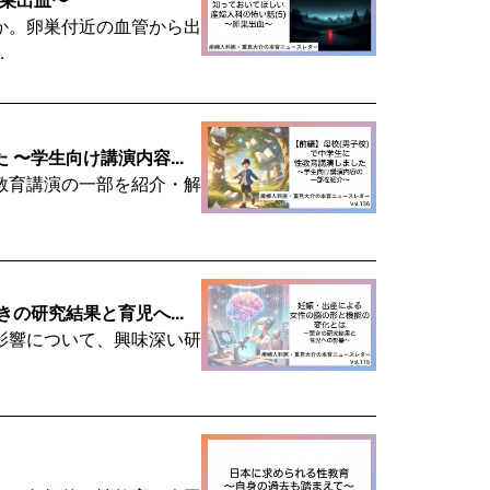
か。卵巣付近の血管から出
.
〜学生向け講演内容...
教育講演の一部を紹介・解
の研究結果と育児へ...
影響について、興味深い研