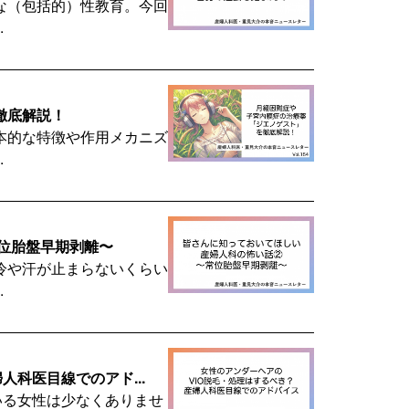
な（包括的）性教育。今回
.
徹底解説！
本的な特徴や作用メカニズ
.
位胎盤早期剥離〜
冷や汗が止まらないくらい
.
科医目線でのアド...
いる女性は少なくありませ