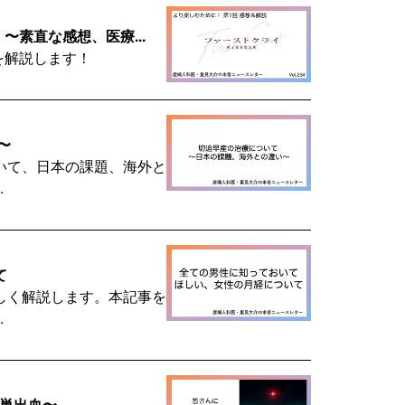
〜素直な感想、医療...
を解説します！
〜
いて、日本の課題、海外と
.
て
しく解説します。本記事を
.
卵巣出血〜