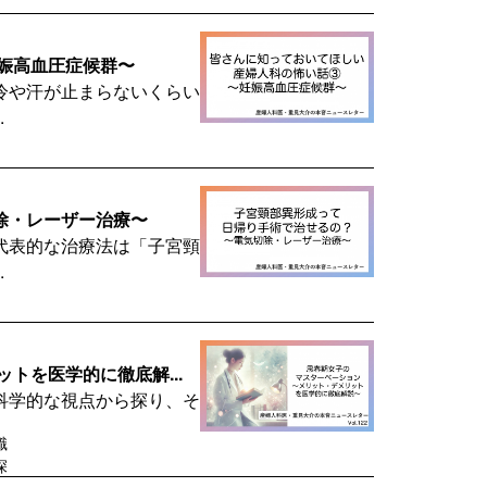
娠高血圧症候群〜
冷や汗が止まらないくらい
.
除・レーザー治療〜
代表的な治療法は「子宮頸
.
トを医学的に徹底解...
科学的な視点から探り、そ
識
深