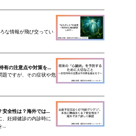
いろな情報が飛び交ってい
有の注意点や対策を...
問題ですが、その症状や危
安全性は？海外では...
に、妊婦健診の内診時に
..