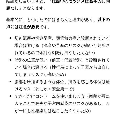
結論から言いますと、
「妊娠中のセックスは基本的に問
題なし」
となります。
基本的に、と付けたのにはきちんと理由があり、
以下の
点には注意が必要
です。
切迫流産や切迫早産、頸管無力症と診断されている
場合は避ける（流産や早産のリスクが高いと判断さ
れているので余計な刺激は増やしたくない）
胎盤の位置が低い（前置・低置胎盤）と診断されて
いる場合は避ける（性行為によって子宮から出血し
てしまうリスクが高いため）
腹部を圧迫するような体位、痛みを感じる体位は避
けるべき（とにかく安全第一で）
できるだけコンドームを使いましょう（雑菌が腟に
入ることで腟炎や子宮内感染のリスクがあるし、万
が一にも性感染症は起こしたくないため）