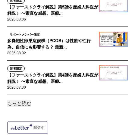
読者限定
【ファーストクライ解説】第5話を産婦人科医が
解説！ 〜素直な感想、医療...
2026.08.06
サポートメンバー限定
多嚢胞性卵巣症候群（PCOS）は性欲や性行
為、自信にも影響する？ 最新...
2026.08.02
読者限定
【ファーストクライ解説】第4話を産婦人科医が
解説！ 〜素直な感想、医療...
2026.07.30
もっと読む
サポートメンバー限定
【特別対談】ドラマ「ファーストクライ」の監
修について宋美玄先生とあれこ...
2026.07.26