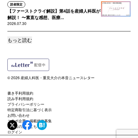
読者限定
【ファーストクライ解説】第4話を産婦人科医が
解説！ 〜素直な感想、医療...
2026.07.30
もっと読む
サポートメンバー限定
【特別対談】ドラマ「ファーストクライ」の監
修について宋美玄先生とあれこ...
2026.07.26
読者限定
© 2026 産婦人科医・重見大介の本音ニュースレター
【ファーストクライ解説】第3話を産婦人科医が
解説！ 〜素直な感想、医療...
2026.07.23
書き手利用規約
読み手利用規約
プライバシーポリシー
サポートメンバー限定
特定商取引法に基づく表示
離れた国からも遠隔で手術が受けられる時代
お問い合わせ
コラボ企業・掲載媒体募集
に？驚きの研究報告を紹介します...
代理店の方はこちら
2026.07.19
ログイン