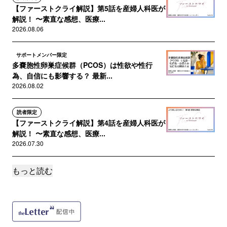
【ファーストクライ解説】第5話を産婦人科医が
解説！ 〜素直な感想、医療...
2026.08.06
サポートメンバー限定
多嚢胞性卵巣症候群（PCOS）は性欲や性行
為、自信にも影響する？ 最新...
2026.08.02
読者限定
【ファーストクライ解説】第4話を産婦人科医が
解説！ 〜素直な感想、医療...
2026.07.30
もっと読む
サポートメンバー限定
【特別対談】ドラマ「ファーストクライ」の監
修について宋美玄先生とあれこ...
2026.07.26
読者限定