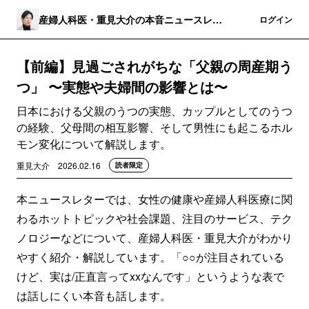
産婦人科医・重見大介の本音ニュースレタ
登録
ログイン
ー
【前編】見過ごされがちな「父親の周産期う
つ」 〜実態や夫婦間の影響とは〜
日本における父親のうつの実態、カップルとしてのうつ
の経験、父母間の相互影響、そして男性にも起こるホル
モン変化について解説します。
重見大介
2026.02.16
読者限定
本ニュースレターでは、女性の健康や産婦人科医療に関
わるホットトピックや社会課題、注目のサービス、テク
ノロジーなどについて、産婦人科医・重見大介がわかり
やすく紹介・解説しています。「○○が注目されている
けど、実は/正直言ってxxなんです」というような表で
は話しにくい本音も話します。