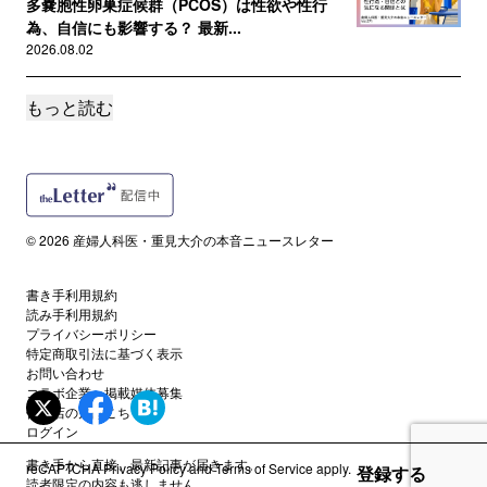
多嚢胞性卵巣症候群（PCOS）は性欲や性行
為、自信にも影響する？ 最新...
2026.08.02
もっと読む
読者限定
【ファーストクライ解説】第4話を産婦人科医が
解説！ 〜素直な感想、医療...
2026.07.30
サポートメンバー限定
© 2026 産婦人科医・重見大介の本音ニュースレター
【特別対談】ドラマ「ファーストクライ」の監
修について宋美玄先生とあれこ...
2026.07.26
書き手利用規約
読み手利用規約
プライバシーポリシー
特定商取引法に基づく表示
読者限定
【ファーストクライ解説】第3話を産婦人科医が
お問い合わせ
コラボ企業・掲載媒体募集
解説！ 〜素直な感想、医療...
代理店の方はこちら
2026.07.23
ログイン
書き手から直接、最新記事が届きます。
reCAPTCHA
Privacy Policy
and
Terms of Service
apply.
登録する
サポートメンバー限定
読者限定の内容も逃しません。