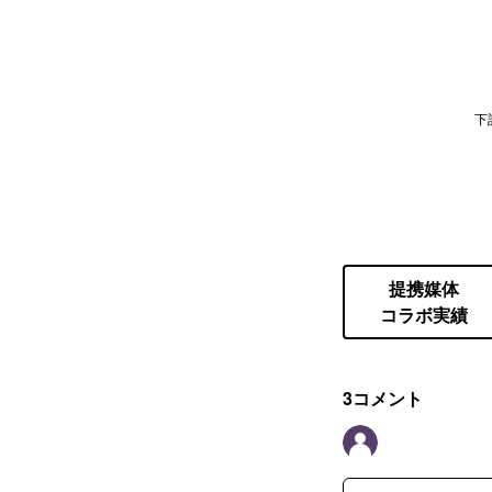
下
提携媒体
コラボ実績
3
コメント