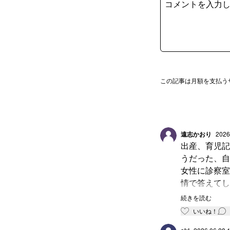
この記事は月額を支払う
遠志かおり
2026
出産、育児記
うだった、自
女性に診察室
情で答えてし
先生の動画で
続きを読む
いいね！