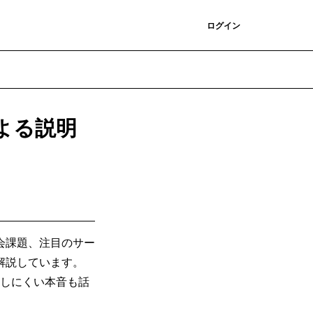
登録
ログイン
よる説明
。
会課題、注目のサー
解説しています。
話しにくい本音も話