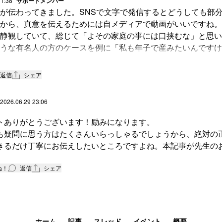
11:38
サポートメンバー
が伝わってきました。SNSで文字で発信するとどうしても部
から、真意を伝えるためには自メディアで動画がいいですね。
静観していて、総じて「よその家庭の事には口挟むな」と思い
うな有名人の方のケースを例に「私も年子で産みたいんですけ
は今後外来でありえそうなので、ケースバイケースであること
いました。勉強になりました。ありがとうございます。
返信
シェア
2026.06.29 23:06
トありがとうございます！励みになります。
も疑問に思う方はたくさんいらっしゃるでしょうから、絶対の
きるだけ丁寧にお伝えしたいところですよね。本記事が先生の
ね！
返信
シェア
ホーム
記事
スレッド
イベント
概要