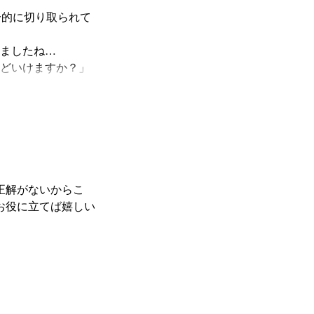
分的に切り取られて
ましたね…
どいけますか？」
を丁寧にお話して
正解がないからこ
お役に立てば嬉しい