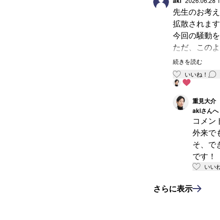
aki
2026.06.28 
先生のお考え
拡散されます
今回の騒動を
ただ、このよ
というご相談
続きを読む
いきたいと思
いいね！
重見大介
aki
さんへ
コメン
外来で
そ、で
です！
いい
さらに表示