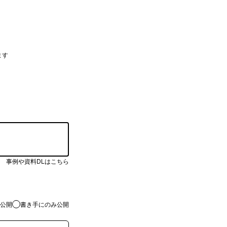
ます
事例や資料DLはこちら
公開
書き手にのみ公開