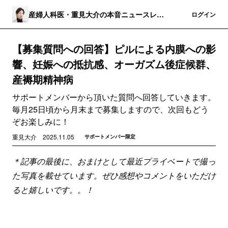
産婦人科医・重見大介の本音ニュースレタ
登録
ログイン
ー
【募集質問への回答】ピルによる内膜への影
響、妊娠への抵抗感、オーガズム後症候群、
産褥期精神病
サポートメンバーから頂いた質問へ回答していきます。
毎月25日頃から月末まで募集しますので、次回もどう
ぞお楽しみに！
重見大介
2025.11.05
サポートメンバー限定
＊記事の最後に、おまけとして最近プライベートで撮っ
た写真を載せています。ぜひ感想やコメントをいただけ
ると嬉しいです。。！