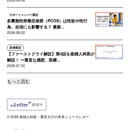
サポートメンバー限定
多嚢胞性卵巣症候群（PCOS）は性欲や性行
為、自信にも影響する？ 最新...
2026.08.02
読者限定
【ファーストクライ解説】第4話を産婦人科医が
解説！ 〜素直な感想、医療...
2026.07.30
もっと読む
サポートメンバー限定
【特別対談】ドラマ「ファーストクライ」の監
修について宋美玄先生とあれこ...
2026.07.26
読者限定
© 2026 産婦人科医・重見大介の本音ニュースレター
【ファーストクライ解説】第3話を産婦人科医が
解説！ 〜素直な感想、医療...